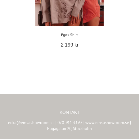
Egos Shirt
2 199 kr
KONTAKT
erika@emsashowroom.se
| 070-911 33 68 | www.emsashowroom.se |
Hagagatan 20, Stockholm