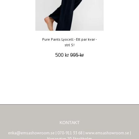
Pure Pants Lyocell - Ett par kvar -
strl S!
500 kr
995 kr
KONTAKT
erika@emsashowroom.se
| 070-911 33 68 | www.emsashowroom.se |
Hagagatan 20, Stockholm