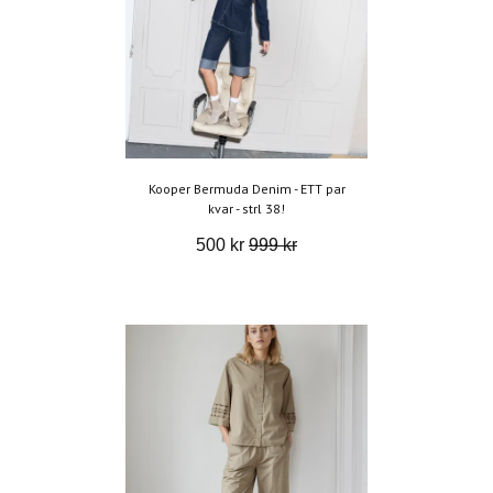
Kooper Bermuda Denim - ETT par
kvar - strl 38!
500 kr
999 kr