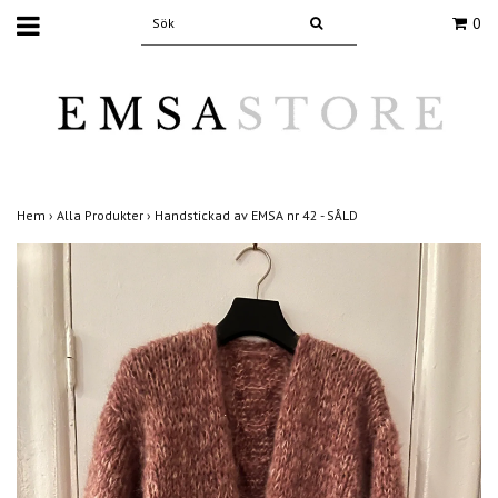
0
Hem
›
Alla Produkter
›
Handstickad av EMSA nr 42 - SÅLD