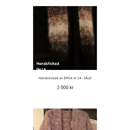
Handstickad av EMSA nr 14 - SÅLD
2 000 kr