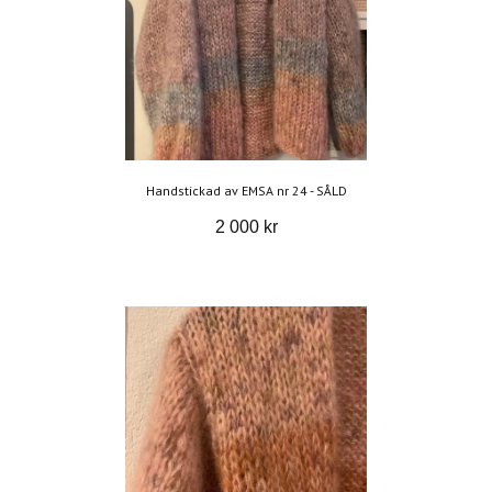
Handstickad av EMSA nr 24 - SÅLD
2 000 kr