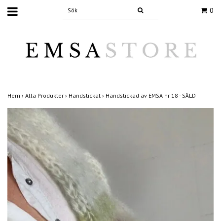
0
Hem
›
Alla Produkter
›
Handstickat
›
Handstickad av EMSA nr 18 - SÅLD