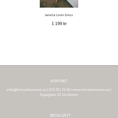
Janella Linen Dress
1 199 kr
KONTAKT
erika@emsashowroom.se
| 070-911 33 68 | www.emsashowroom.se |
Hagagatan 20, Stockholm
BETALSÄTT