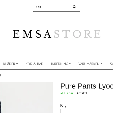
KLÄDER
KÖK & BAD
INREDNING
VARUMÄRKEN
S
S!
Pure Pants Lyocel
I lager.
Antal:
1
Färg