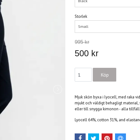
Black
Storlek
Small
995 kr
500 kr
Mjuk skön byxa i lyocell, med raka vida
mjukt och väldigt behagligt material,
eller till snygga kimonon - alla tillfäl
Lyocell 64%, cotton 31%, and elasta