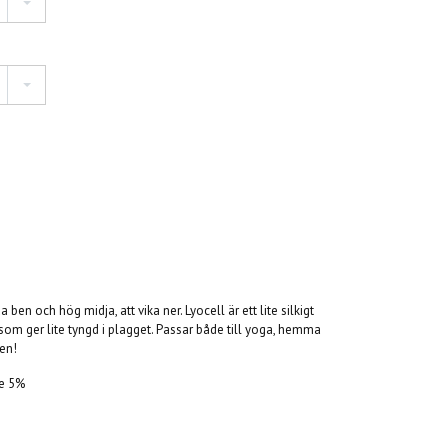
 ben och hög midja, att vika ner. Lyocell är ett lite silkigt
 som ger lite tyngd i plagget. Passar både till yoga, hemma
len!
ne 5%