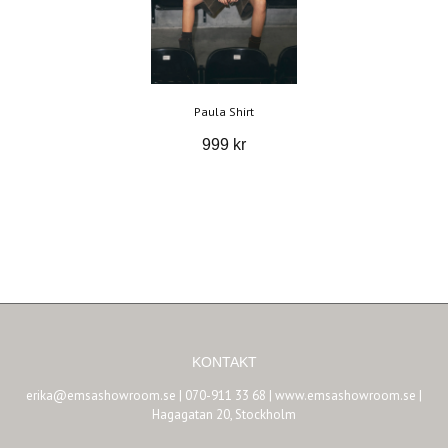
Paula Shirt
999 kr
KONTAKT
erika@emsashowroom.se
| 070-911 33 68 | www.emsashowroom.se |
Hagagatan 20, Stockholm