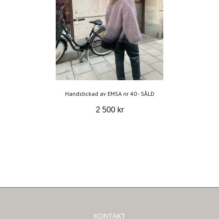
Handstickad av EMSA nr 40 - SÅLD
2 500 kr
KONTAKT