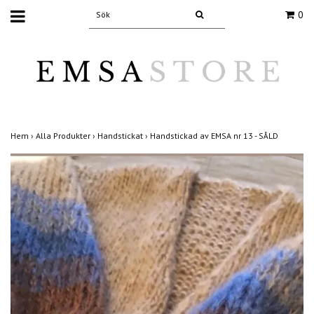
0
Hem
›
Alla Produkter
›
Handstickat
›
Handstickad av EMSA nr 13 - SÅLD